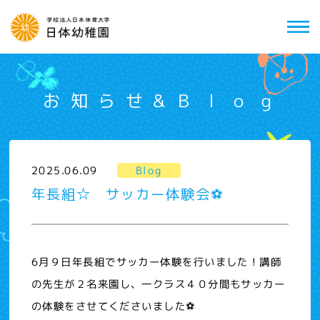
お知らせ&Ｂｌｏｇ
2025.06.09
Blog
年長組☆ サッカー体験会⚽
6月９日年長組でサッカー体験を行いました！講師
の先生が２名来園し、一クラス４０分間もサッカー
の体験をさせてくださいました⚽